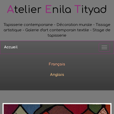
A
telier
E
nila
T
ityad
Tapisserie contemporaine - Décoration murale - Tissage
artistique - Galerie d'art contemporain textile - Stage de
tapisserie
Accueil
Français
Anglais